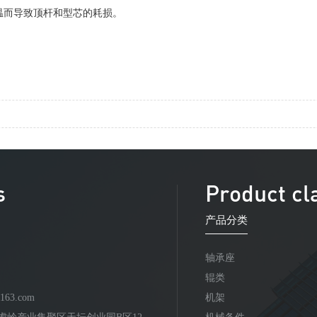
温而导致顶杆和型芯的耗损。
s
Product cl
产品分类
轴承座
辊类
163.com
机架