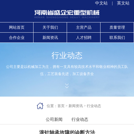
中文站
|
英文站
网站首页
关于我们
主营产品
质量管理
合作企业
新闻资讯
人才招聘
联系我们
行业动态
公司主要是以机械加工为主，拥有一支具有较高技术水平和敬业精神的员工队
伍，工艺装备先进，加工设备齐全



位置：
首页
>
新闻资讯
>
行业动态
公司新闻
行业动态
滚针轴承故障的诊断方法